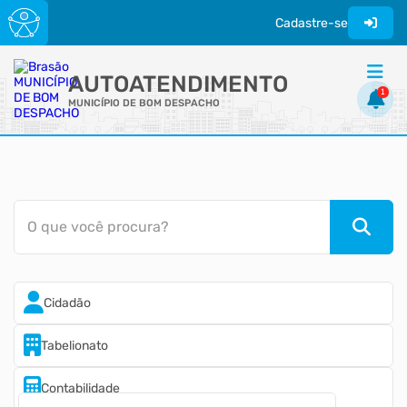
Cadastre-se
AUTOATENDIMENTO
1
MUNICÍPIO DE BOM DESPACHO
ACESSO RÁPIDO
Acessibilidade
Cidadão
O que você procura?
Transparência
Cidadão
Tabelionato
Contabilidade